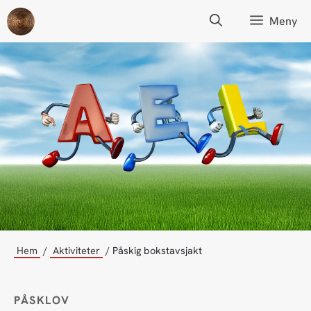
Hoppa
Meny
till
innehåll
Hem
Aktiviteter
Påskig bokstavsjakt
PÅSKLOV