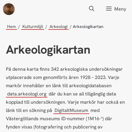
Hoppa
Meny
till
innehåll
Hem
Kulturmiljö
Arkeologi
Arkeologikartan
Arkeologikartan
På denna karta finns 342 arkeologiska undersökningar
utplacerade som genomförts åren 1928 – 2023. Varje
markör innehåller en länk till arkeologidatabasen
data.arkeologi.org
där du kan se all tillgänglig data
kopplad till undersökningen. Varje markör har också en
länk till en sökning på
DigitaltMuseum
med
Västergötlands museums ID-nummer (1M16-*) där
fynden visas (fotografering och publicering av