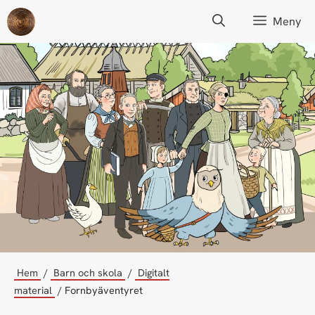
Hoppa
Meny
till
innehåll
Hem
Barn och skola
Digitalt
material
Fornbyäventyret