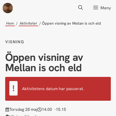
Hoppa
Meny
till
innehåll
Hem
Aktiviteter
Öppen visning av Mellan is och eld
VISNING
Öppen visning av
Mellan is och eld
Aktivitetens datum har passerat.
torsdag 28 maj
14.00
15.15