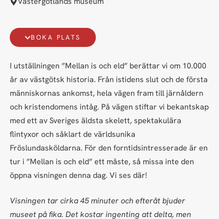
Västergötlands museum
BOKA PLATS
I utställningen ”Mellan is och eld” berättar vi om 10.000
år av västgötsk historia. Från istidens slut och de första
människornas ankomst, hela vägen fram till järnåldern
och kristendomens intåg. På vägen stiftar vi bekantskap
med ett av Sveriges äldsta skelett, spektakulära
flintyxor och såklart de världsunika
Fröslundasköldarna. För den forntidsintresserade är en
tur i ”Mellan is och eld” ett måste, så missa inte den
öppna visningen denna dag. Vi ses där!
Visningen tar cirka 45 minuter och efteråt bjuder
museet på fika. Det kostar ingenting att delta, men