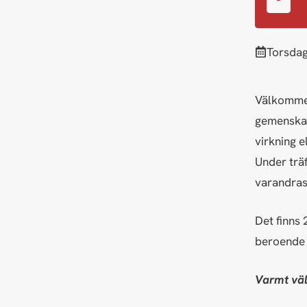
torsda
Välkommen
gemenskap 
virkning e
Under träf
varandras
Det finns 
beroende 
Varmt vä