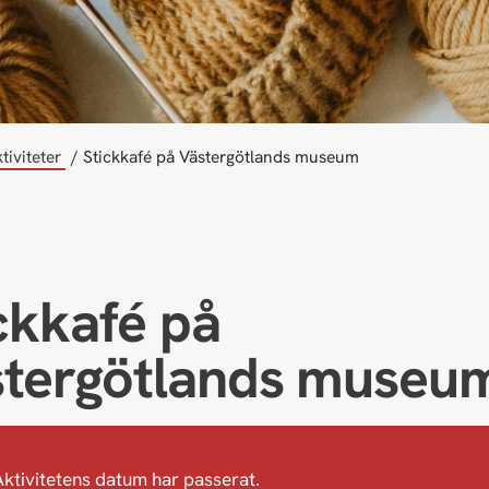
tiviteter
Stickkafé på Västergötlands museum
ckkafé på
stergötlands museu
Aktivitetens datum har passerat.