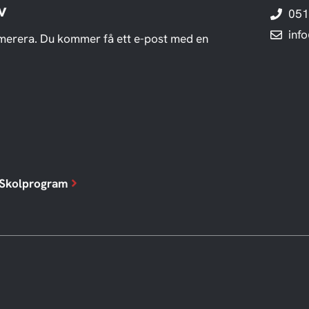
v
051
inf
merera. Du kommer få ett e-post med en
Skolprogram