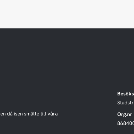
Besöks
Stadst
en då isen smälte till våra
Org.nr
86840