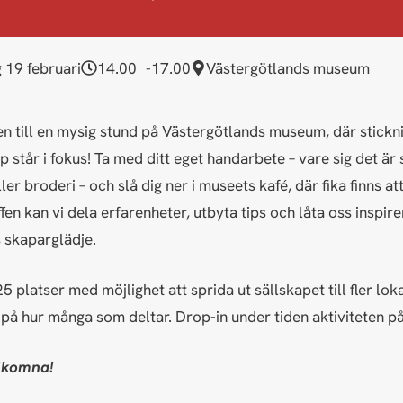
g 19 februari
14.00
17.00
Västergötlands museum
 till en mysig stund på Västergötlands museum, där stickn
står i fokus! Ta med ditt eget handarbete – vare sig det är 
ller broderi – och slå dig ner i museets kafé, där fika finns at
fen kan vi dela erfarenheter, utbyta tips och låta oss inspir
 skaparglädje.
25 platser med möjlighet att sprida ut sällskapet till fler lok
på hur många som deltar. Drop-in under tiden aktiviteten på
lkomna!