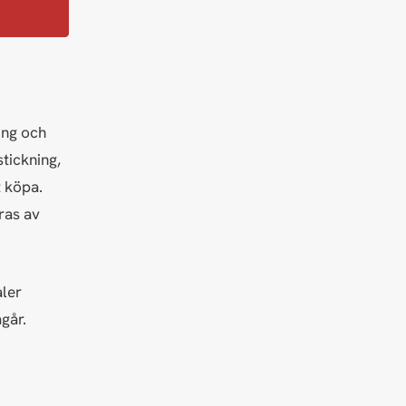
ing och
stickning,
t köpa.
eras av
aler
går.