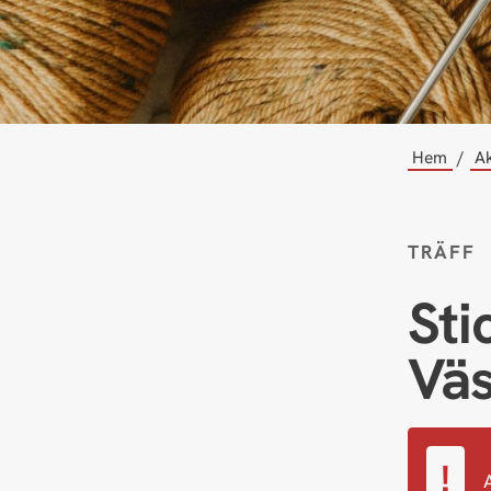
Hem
Ak
TRÄFF
Sti
Vä