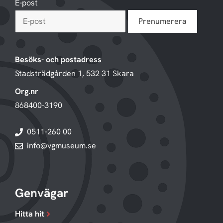
E-post
Besöks- och postadress
Stadsträdgården 1, 532 31 Skara
Org.nr
868400-3190
0511-260 00
info@vgmuseum.se
Genvägar
Hitta hit