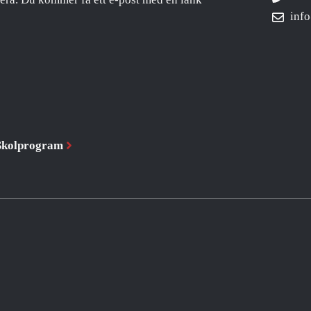
inf
Skolprogram