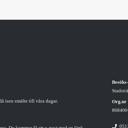
Besöks-
Stadstr
då isen smälte till våra dagar.
Org.nr
868400
051
era. Du kommer få ett e-post med en länk