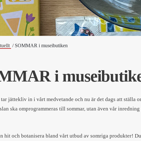
uellt
SOMMAR i museibutiken
MMAR i museibutik
ar jättekliv in i vårt medvetande och nu är det dags att ställa o
slan ska omprogrammeras till sommar, utan även vår inredning
hit och botanisera bland vårt utbud av somriga produkter! Du