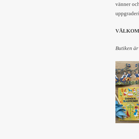
vänner och
uppgrader
VÄLKOM
Butiken ä