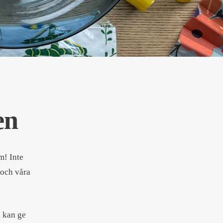
en
m! Inte
 och våra
 kan ge