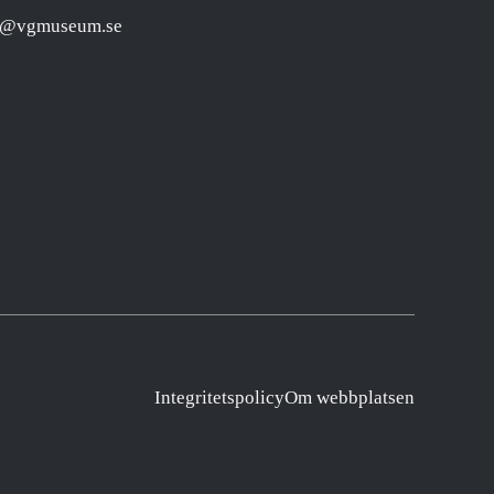
o@vgmuseum.se
Integritetspolicy
Om webbplatsen