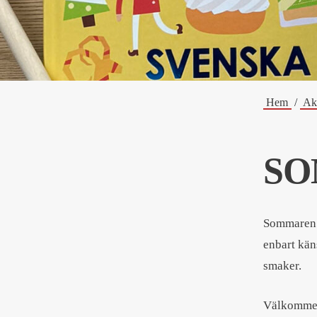
Hem
Akt
SO
Sommaren t
enbart kän
smaker.
Välkommen 