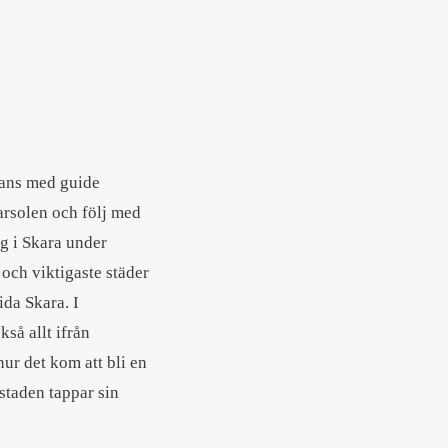
mans med guide
arsolen och följ med
sig i Skara under
 och viktigaste städer
ida Skara. I
så allt ifrån
ur det kom att bli en
 staden tappar sin