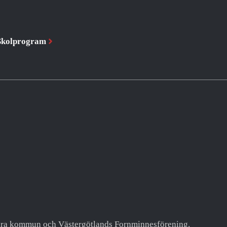
Skolprogram
Skara kommun och Västergötlands Fornminnesförening.