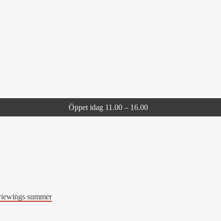
Öppet idag 11.00 – 16.00
viewings summer