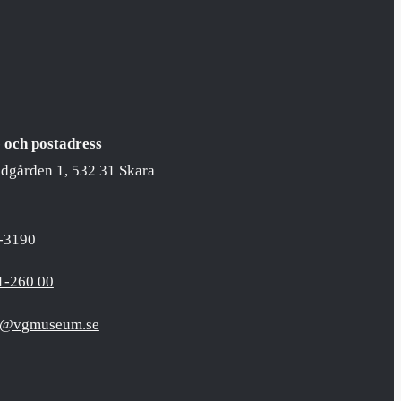
 och postadress
ädgården 1, 532 31 Skara
-3190
1-260 00
o@vgmuseum.se