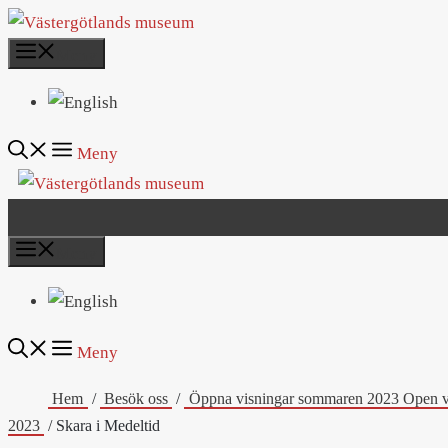
Hoppa
till
Meny
innehåll
Meny
Meny
Meny
Hem
Besök oss
Öppna visningar sommaren 2023 Open 
2023
Skara i Medeltid