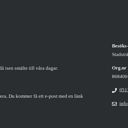
Besöks-
Stadstr
Org.nr
då isen smälte till våra dagar.
868400
051
era. Du kommer få ett e-post med en länk
inf