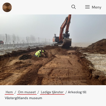
Hoppa
Meny
till
innehåll
Hem
Om museet
Lediga tjänster
Arkeolog till
Västergötlands museum