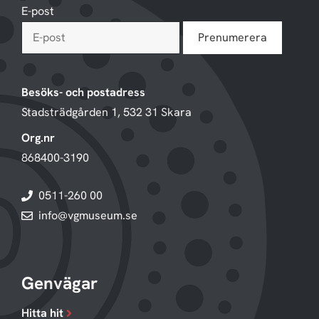
E-post
Besöks- och postadress
Stadsträdgården 1, 532 31 Skara
Org.nr
868400-3190
0511-260 00
info@vgmuseum.se
Genvägar
Hitta hit